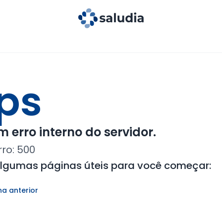
ps
 erro interno do servidor.
rro:
500
algumas páginas úteis para você começar:
na anterior