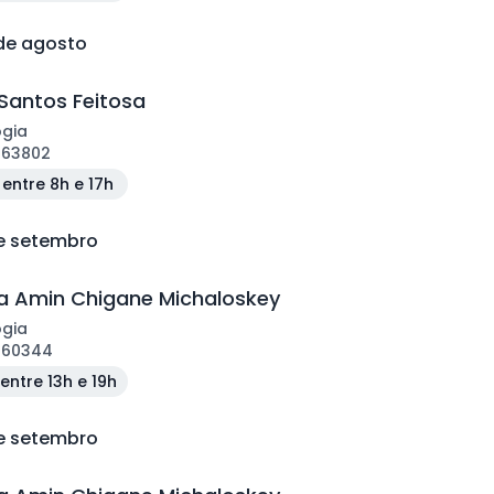
 de agosto
Santos Feitosa
ogia
163802
entre 8h e 17h
de setembro
 Amin Chigane Michaloskey
ogia
160344
entre 13h e 19h
de setembro