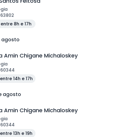
Santos Feitosa
ogia
163802
entre 8h e 17h
e agosto
 Amin Chigane Michaloskey
ogia
160344
entre 14h e 17h
de agosto
 Amin Chigane Michaloskey
ogia
160344
entre 13h e 19h