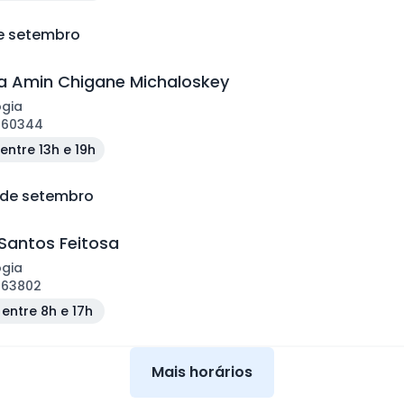
de setembro
 Amin Chigane Michaloskey
ogia
160344
entre 13h e 19h
 de setembro
Santos Feitosa
ogia
163802
entre 8h e 17h
Mais horários