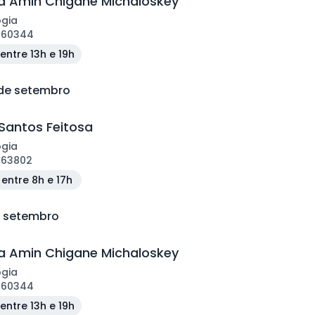
 Amin Chigane Michaloskey
ogia
160344
entre 13h e 19h
 de setembro
Santos Feitosa
ogia
163802
entre 8h e 17h
e setembro
 Amin Chigane Michaloskey
ogia
160344
entre 13h e 19h