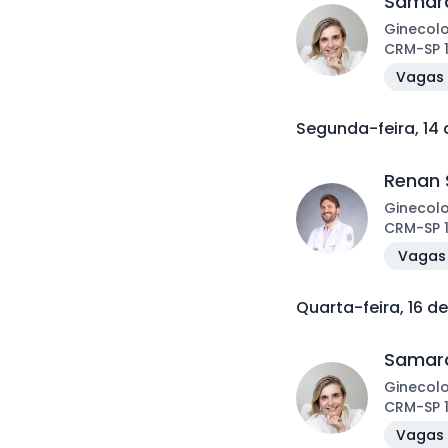
Samara
Ginecol
CRM
-
SP
Vagas 
Segunda-feira, 14
Renan 
Ginecol
CRM
-
SP
Vagas 
Quarta-feira, 16 d
Samara
Ginecol
CRM
-
SP
Vagas 