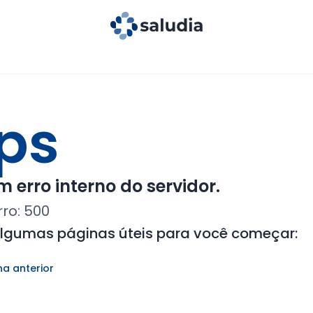
ps
 erro interno do servidor.
rro:
500
algumas páginas úteis para você começar:
na anterior