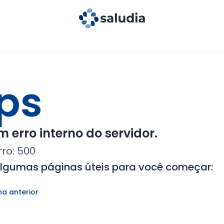
ps
 erro interno do servidor.
rro:
500
algumas páginas úteis para você começar:
na anterior