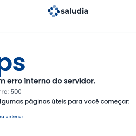
ps
 erro interno do servidor.
rro:
500
algumas páginas úteis para você começar:
na anterior