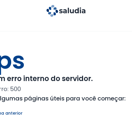
ps
 erro interno do servidor.
rro:
500
algumas páginas úteis para você começar:
na anterior