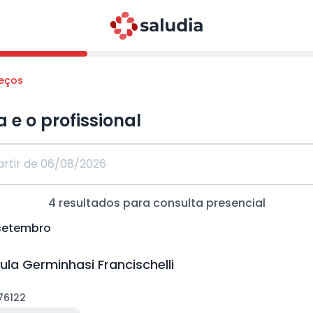
reços
a e o profissional
4
resultados para consulta
presencial
 setembro
ula Germinhasi Francischelli
a
76122