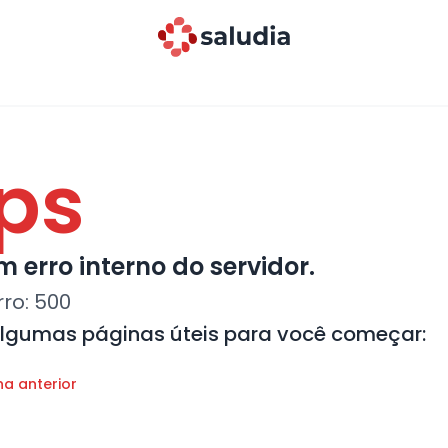
ps
 erro interno do servidor.
rro:
500
algumas páginas úteis para você começar:
na anterior