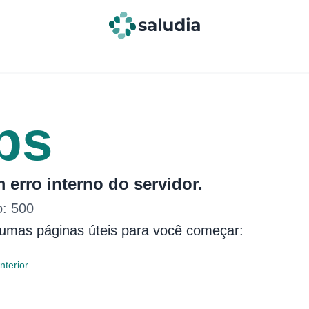
ps
 erro interno do servidor.
o:
500
gumas páginas úteis para você começar:
nterior