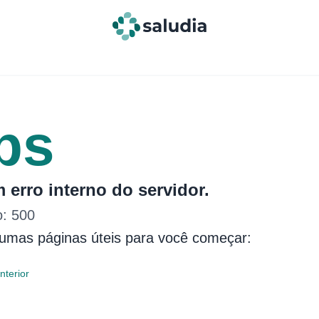
ps
 erro interno do servidor.
o:
500
gumas páginas úteis para você começar:
nterior