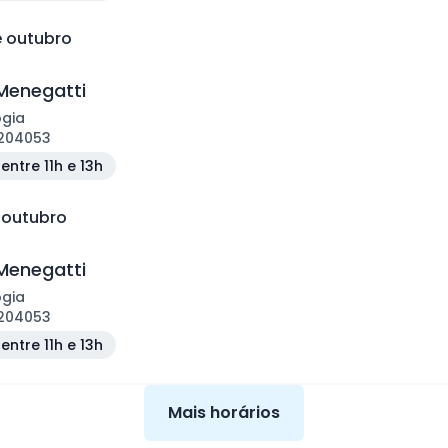
e outubro
Menegatti
ogia
204053
entre 11h e 13h
e outubro
Menegatti
ogia
204053
entre 11h e 13h
Mais horários