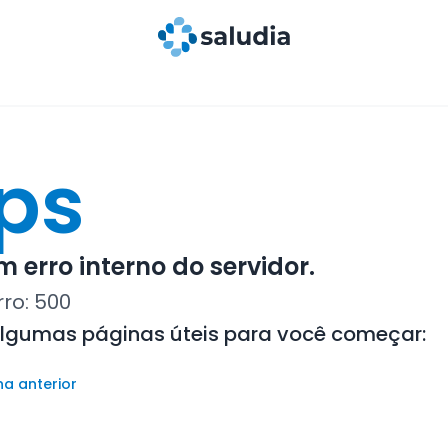
ps
 erro interno do servidor.
rro:
500
algumas páginas úteis para você começar:
na anterior