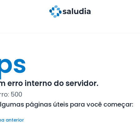
ps
 erro interno do servidor.
rro:
500
algumas páginas úteis para você começar:
na anterior