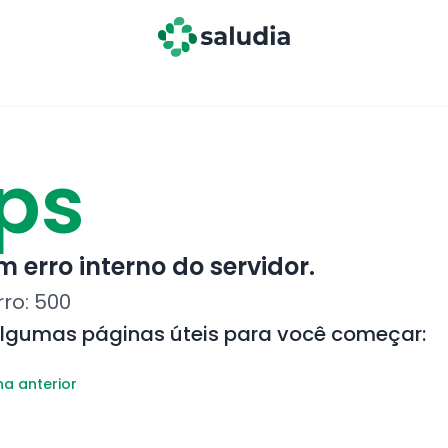
ps
 erro interno do servidor.
rro:
500
algumas páginas úteis para você começar:
na anterior