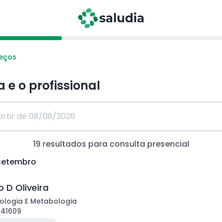
reços
a e o profissional
19
resultados para consulta
presencial
 setembro
 D Oliveira
ologia E Metabologia
141609