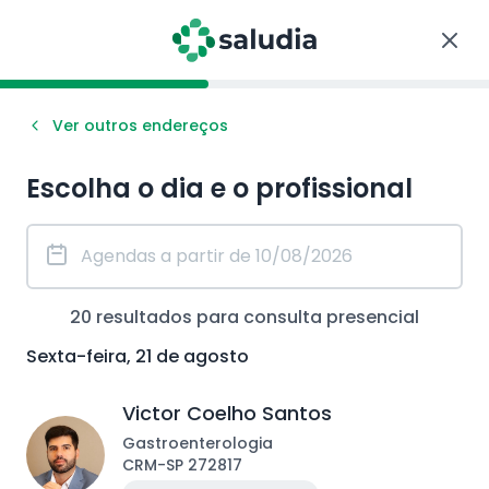
Ver outros endereços
Escolha o dia e o profissional
20
resultados para consulta
presencial
Sexta-feira, 21 de agosto
Victor Coelho Santos
Gastroenterologia
CRM
-
SP
272817