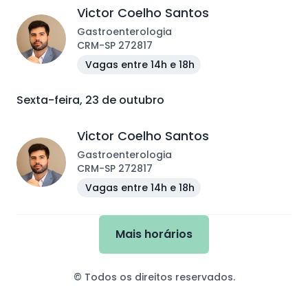
Victor Coelho Santos
Gastroenterologia
CRM
-
SP
272817
Vagas entre 14h e 18h
Sexta-feira, 23 de outubro
Victor Coelho Santos
Gastroenterologia
CRM
-
SP
272817
Vagas entre 14h e 18h
Mais horários
© Todos os direitos reservados.