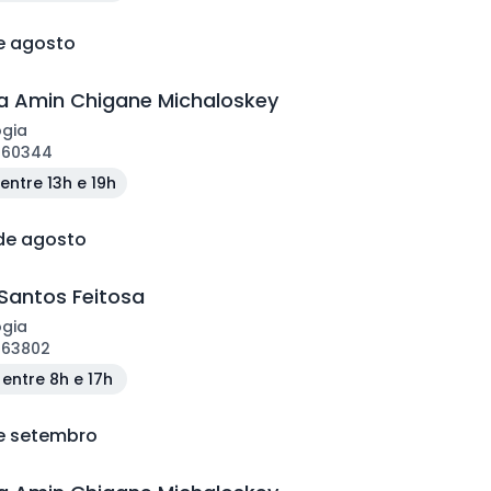
de agosto
 Amin Chigane Michaloskey
ogia
160344
entre 13h e 19h
 de agosto
Santos Feitosa
ogia
163802
entre 8h e 17h
de setembro