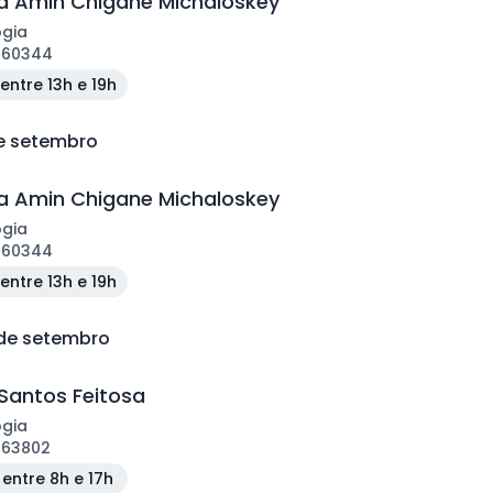
 Amin Chigane Michaloskey
ogia
160344
entre 13h e 19h
de setembro
 Amin Chigane Michaloskey
ogia
160344
entre 13h e 19h
 de setembro
Santos Feitosa
ogia
163802
entre 8h e 17h