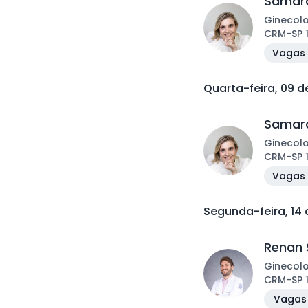
Samara
Ginecol
CRM
-
SP
Vagas 
Quarta-feira, 09 
Samara
Ginecol
CRM
-
SP
Vagas 
Segunda-feira, 14
Renan 
Ginecol
CRM
-
SP
Vagas 