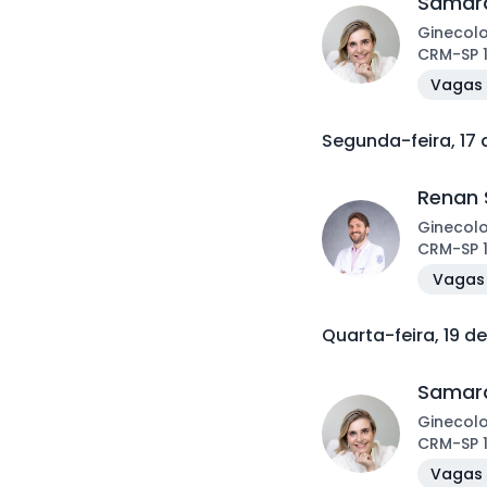
Samara
Ginecol
CRM
-
SP
Vagas 
Segunda-feira, 17
Renan 
Ginecol
CRM
-
SP
Vagas 
Quarta-feira, 19 d
Samara
Ginecol
CRM
-
SP
Vagas 