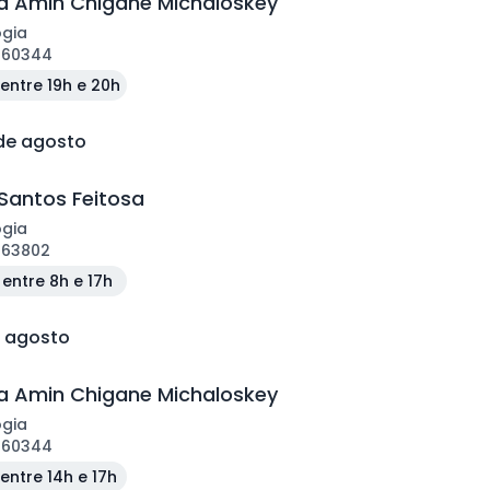
 Amin Chigane Michaloskey
ogia
160344
entre 19h e 20h
 de agosto
Santos Feitosa
ogia
163802
entre 8h e 17h
e agosto
 Amin Chigane Michaloskey
ogia
160344
entre 14h e 17h