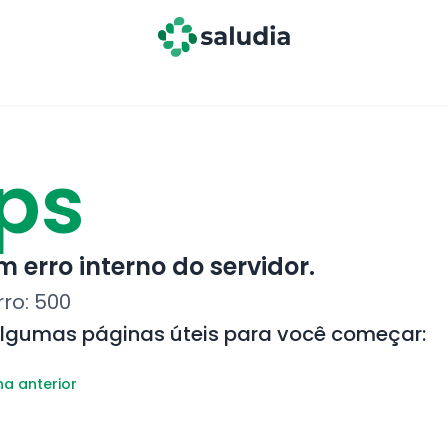
ps
 erro interno do servidor.
rro:
500
algumas páginas úteis para você começar:
na anterior