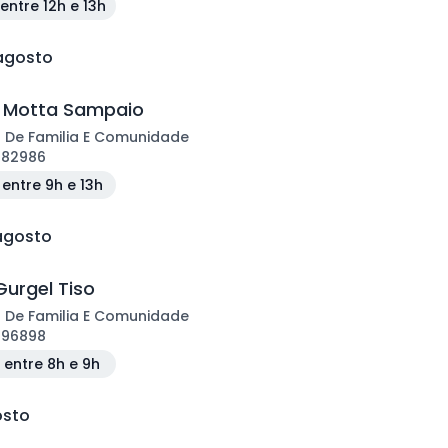
entre 12h e 13h
 agosto
z Motta Sampaio
 De Familia E Comunidade
182986
entre 9h e 13h
 agosto
Gurgel Tiso
 De Familia E Comunidade
196898
entre 8h e 9h
osto