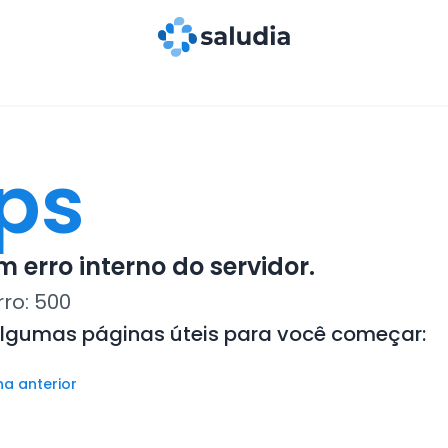
ps
 erro interno do servidor.
rro:
500
algumas páginas úteis para você começar:
na anterior