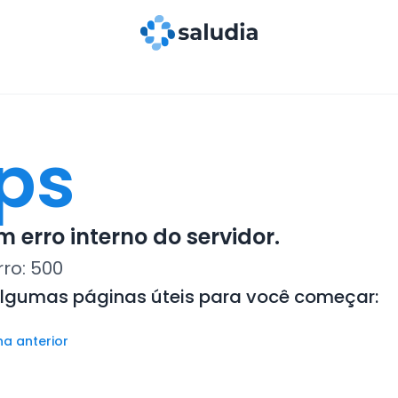
ps
 erro interno do servidor.
rro:
500
algumas páginas úteis para você começar:
na anterior