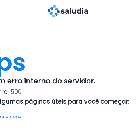
ps
 erro interno do servidor.
rro:
500
algumas páginas úteis para você começar:
na anterior