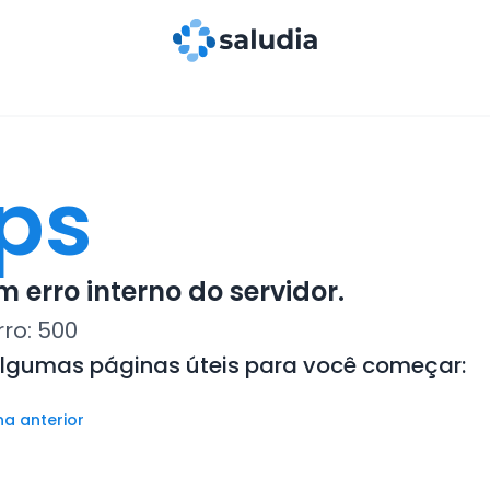
ps
 erro interno do servidor.
rro:
500
algumas páginas úteis para você começar:
na anterior