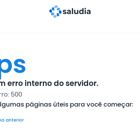
ps
 erro interno do servidor.
rro:
500
algumas páginas úteis para você começar:
na anterior