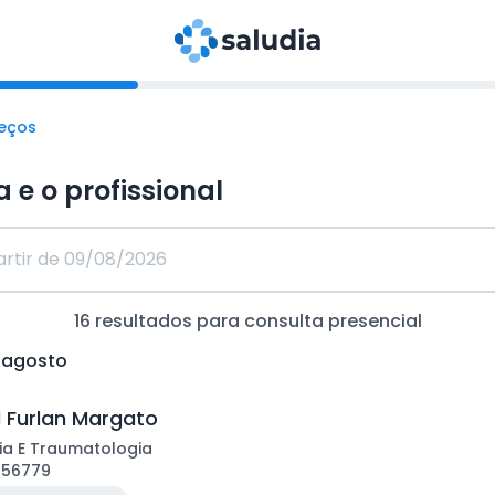
reços
a e o profissional
16
resultados para consulta
presencial
e agosto
l Furlan Margato
ia E Traumatologia
156779