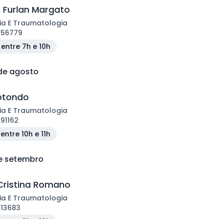
l Furlan Margato
ia E Traumatologia
156779
entre 7h e 10h
 de agosto
Rotondo
ia E Traumatologia
191162
entre 10h e 11h
de setembro
Cristina Romano
ia E Traumatologia
113683