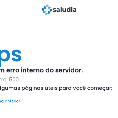
ps
 erro interno do servidor.
rro:
500
algumas páginas úteis para você começar:
na anterior