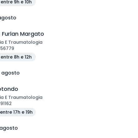
entre 9h e 10h
 agosto
l Furlan Margato
ia E Traumatologia
156779
entre 8h e 12h
e agosto
Rotondo
ia E Traumatologia
191162
entre 17h e 19h
 agosto