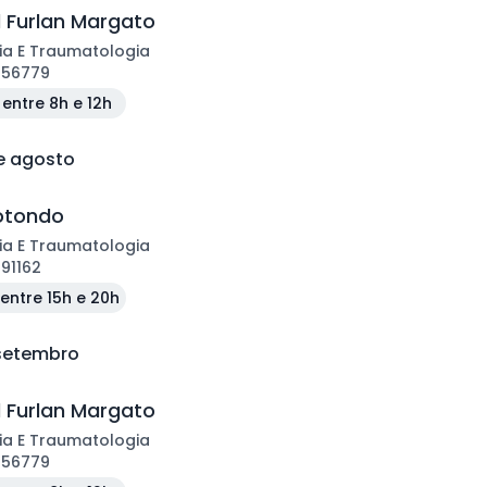
l Furlan Margato
ia E Traumatologia
156779
entre 8h e 12h
de agosto
Rotondo
ia E Traumatologia
191162
entre 15h e 20h
 setembro
l Furlan Margato
ia E Traumatologia
156779