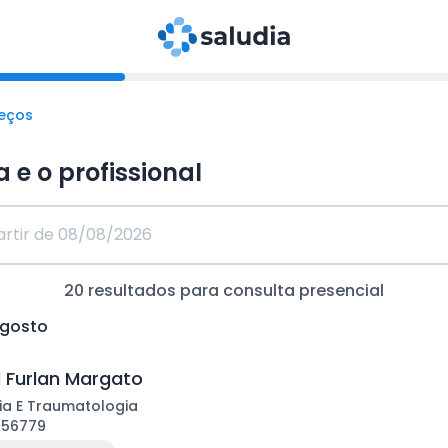
reços
a e o profissional
20
resultados para consulta
presencial
agosto
l Furlan Margato
ia E Traumatologia
156779