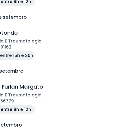
entre 8h e 12h
de setembro
Rotondo
ia E Traumatologia
191162
entre 15h e 20h
e setembro
l Furlan Margato
ia E Traumatologia
156779
entre 8h e 12h
 setembro