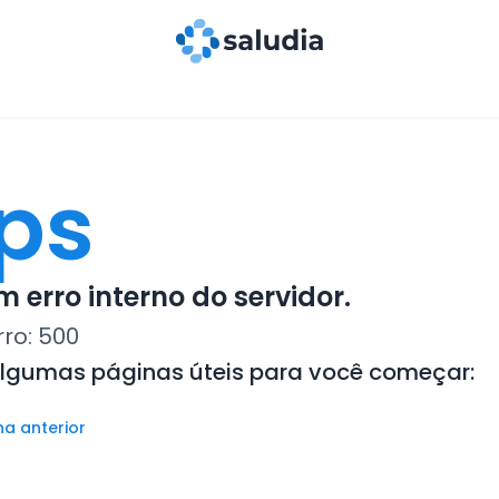
ps
 erro interno do servidor.
rro:
500
algumas páginas úteis para você começar:
na anterior