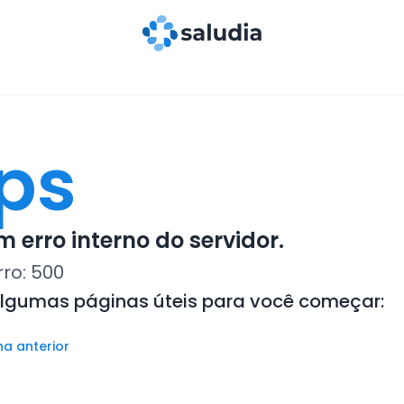
ps
 erro interno do servidor.
rro:
500
algumas páginas úteis para você começar:
na anterior