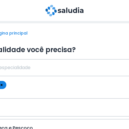
ina principal
alidade você precisa?
×
eça e Pescoço