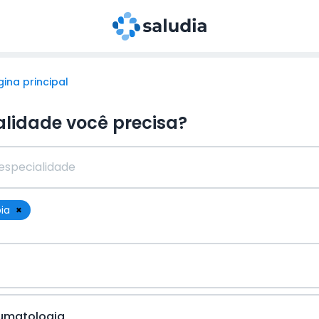
ina principal
alidade você precisa?
pia
×
aumatologia