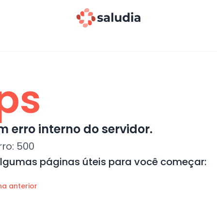
ps
 erro interno do servidor.
rro:
500
algumas páginas úteis para você começar:
na anterior