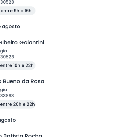
130528
entre 9h e 16h
e agosto
Ribeiro Galantini
gia
130528
entre 10h e 22h
o Bueno da Rosa
gia
133883
entre 20h e 22h
 agosto
o Batista Rocha