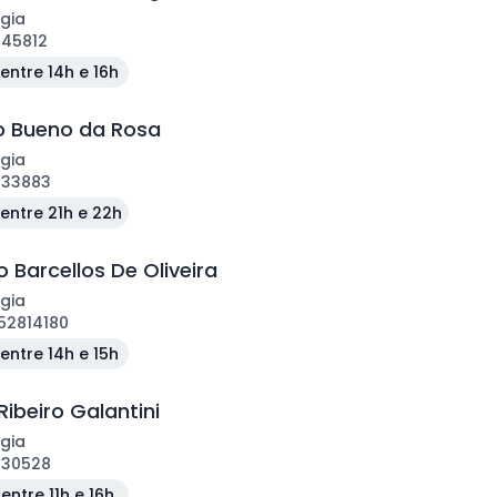
gia
145812
entre 14h e 16h
o Bueno da Rosa
gia
133883
entre 21h e 22h
 Barcellos De Oliveira
gia
52814180
entre 14h e 15h
Ribeiro Galantini
gia
130528
entre 11h e 16h