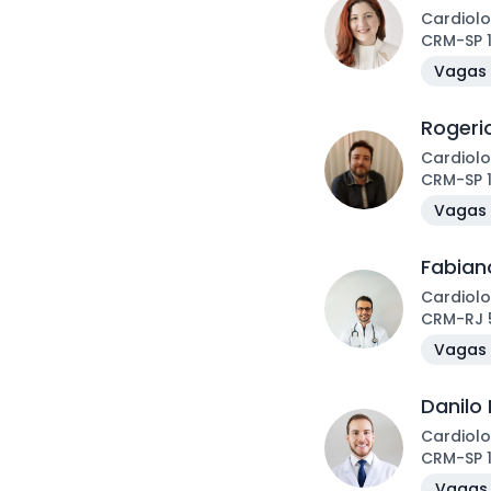
Cardiolo
CRM
-
SP
Vagas 
Rogeri
Cardiolo
CRM
-
SP
Vagas 
Fabiano
Cardiolo
CRM
-
RJ
Vagas 
Danilo 
Cardiolo
CRM
-
SP
Vagas 