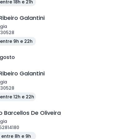
entre 18h e 21h
Ribeiro Galantini
gia
130528
entre 9h e 22h
agosto
Ribeiro Galantini
gia
130528
entre 12h e 22h
 Barcellos De Oliveira
gia
52814180
entre 8h e 9h