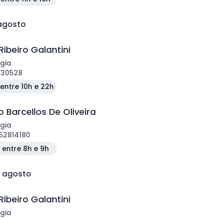
 agosto
Ribeiro Galantini
gia
130528
entre 10h e 22h
 Barcellos De Oliveira
gia
52814180
entre 8h e 9h
e agosto
Ribeiro Galantini
gia