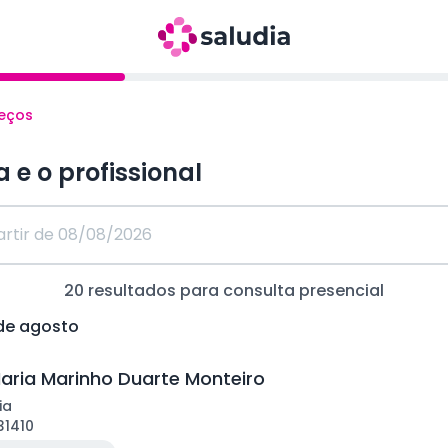
reços
a e o profissional
20
resultados para consulta
presencial
 de agosto
aria Marinho Duarte Monteiro
ia
31410