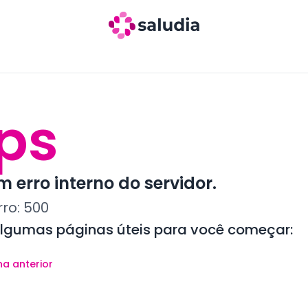
ps
 erro interno do servidor.
rro:
500
algumas páginas úteis para você começar:
na anterior