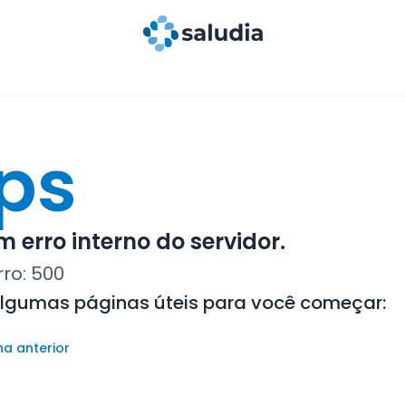
ps
 erro interno do servidor.
rro:
500
algumas páginas úteis para você começar:
na anterior