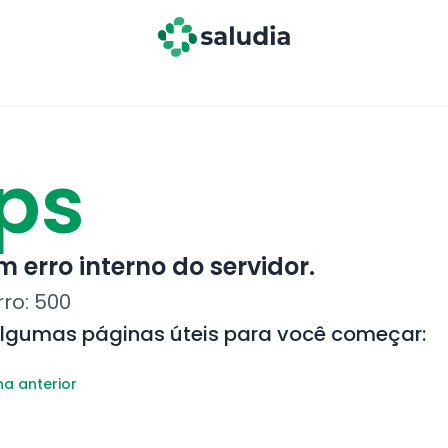
ps
 erro interno do servidor.
rro:
500
algumas páginas úteis para você começar:
na anterior