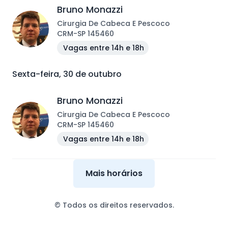
Bruno Monazzi
Cirurgia De Cabeca E Pescoco
CRM
-
SP
145460
Vagas entre 14h e 18h
Sexta-feira, 30 de outubro
Bruno Monazzi
Cirurgia De Cabeca E Pescoco
CRM
-
SP
145460
Vagas entre 14h e 18h
Mais horários
© Todos os direitos reservados.