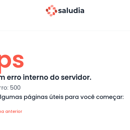
ps
 erro interno do servidor.
rro:
500
algumas páginas úteis para você começar:
na anterior