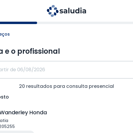
reços
a e o profissional
20
resultados para consulta
presencial
osto
 Wanderley Honda
atia
205255