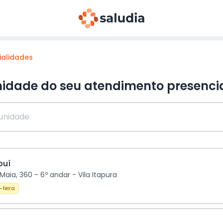
ialidades
nidade do seu atendimento
presenci
buí
aia, 360 - 6º andar - Vila Itapura
-feira