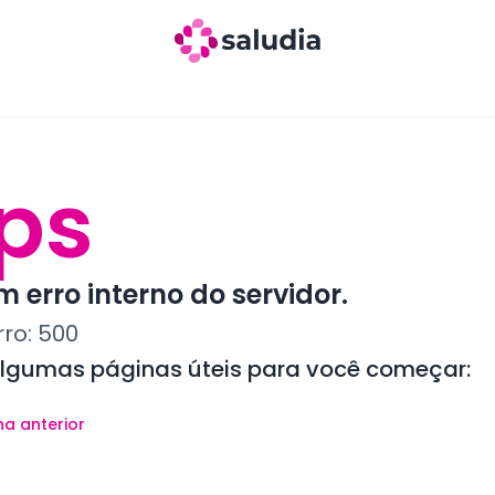
ps
 erro interno do servidor.
rro:
500
algumas páginas úteis para você começar:
na anterior